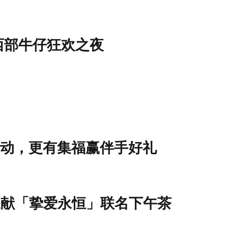
西部牛仔狂欢之夜
活动，更有集福赢伴手好礼
袂呈献「挚爱永恒」联名下午茶