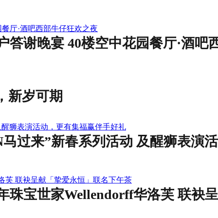
园餐厅·酒吧西部牛仔狂欢之夜
答谢晚宴 40楼空中花园餐厅·酒吧
待晓，新岁可期
 及醒狮表演活动，更有集福赢伴手好礼
N马过来”新春系列活动 及醒狮表演
f华洛芙 联袂呈献「挚爱永恒」联名下午茶
宝世家Wellendorff华洛芙 联