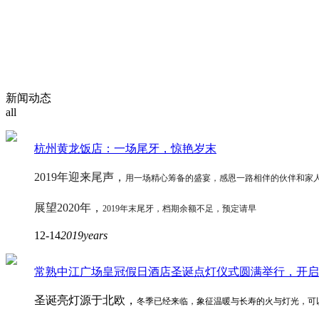
新闻动态
all
杭州黄龙饭店：一场尾牙，惊艳岁末
2019年迎来尾声，
用一场精心筹备的盛宴，
感恩一路相伴的伙伴和家
展望2020年，
2019年末尾牙，
档期余额不足，
预定请早
12-14
2019years
常熟中江广场皇冠假日酒店圣诞点灯仪式圆满举行，开启
圣诞亮灯源于北欧，
冬季已经来临，
象征温暖与长寿的火与灯光，
可