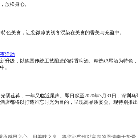
，放松身心。
缤纷特色美食，让您微凉的初冬浸染在美食的香美与充盈中。
夜活动
新升级，以德国传统工艺酿造的醇香啤酒、精选鸡尾酒为特色，
中。
 光阴荏苒，一年又临近尾声。即日起至2020年3月31日，深
酒店都将以打造难忘时光为目的，呈现高品质宴会。现特别推出年
节之际，秉承感恩之心，用美味之享，将您那些难以言表的恩情奉于