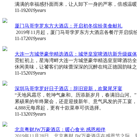
满满的幸福感扑面而来，让人卸下一身的严寒，倍感温暖
11-19
2019years
厦门马哥孛罗东方大酒店：开启初冬缤纷美食献礼
2019年11月起，厦门马哥孛罗东方大酒店各餐厅开启
11-17
2019years
大连一方城堡豪华精选酒店：城堡皇室啤酒坊新升级媒体
霓虹初上，星海湾畔大连一方城堡豪华精选皇室啤酒坊全
休闲美味，让饕客们的味蕾深深的沉醉在纯正德国韵味之
11-15
2019years
深圳马哥孛罗好日子酒店：辞旧迎新，欢聚尾牙宴
“天地风霜尽，乾坤气象和。历添新岁月，春满旧山河。”
累硕果的年终聚会，还是迎接新年、意气风发的开工宴，
4,888元每席起，更有十款菜单可供选择。
11-13
2019years
北京粤财JW万豪酒店：暖心食光 感恩相伴
2019年11月28日，北京粤财 JW万豪酒店在感恩