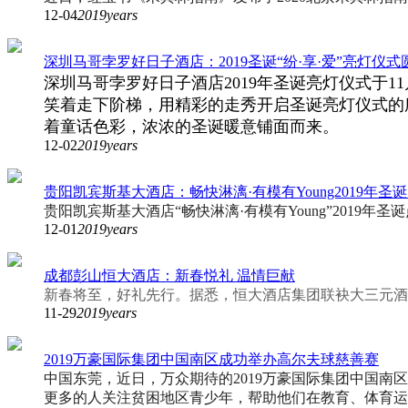
12-04
2019years
深圳马哥孛罗好日子酒店：2019圣诞“纷·享·爱”亮灯仪
深圳马哥孛罗好日子酒店2019年圣诞亮灯仪式于
笑着走下阶梯，用精彩的走秀开启圣诞亮灯仪式的
着童话色彩，浓浓的圣诞暖意铺面而来。
12-02
2019years
贵阳凯宾斯基大酒店：畅快淋漓·有模有Young2019年圣
贵阳凯宾斯基大酒店“畅快淋漓·有模有Young”2019
12-01
2019years
成都彭山恒大酒店：新春悦礼 温情巨献
新春将至，好礼先行。据悉，恒大酒店集团联袂大三元酒
11-29
2019years
2019万豪国际集团中国南区成功举办高尔夫球慈善赛
中国东莞
，近日，万众期待的2019万豪国际集团中国
更多的人关注贫困地区青少年，帮助他们在教育、体育运