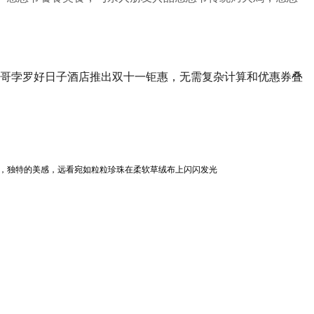
哥孛罗好日子酒店推出双十一钜惠，无需复杂计算和优惠券叠
，
独特的美感，
远看宛如粒粒珍珠在柔软草绒布上闪闪发光