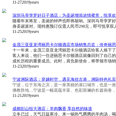
11-27
2019years
深圳马哥孛罗好日子酒店：为圣诞增添浓情蜜意，悦享欢
随着年末将至，圣诞的钟声也即将敲响。深圳马哥孛罗好
身圣诞派对。现特惠预订仅需人民币298元，即可悦享双
11-25
2019years
金茂三亚亚龙湾丽思卡尔顿酒店市场销售总监：传奇丽思
十一年来，金茂三亚亚龙湾丽思卡尔顿酒店给客人烙下了
客人来说，他们一住进丽思卡尔顿酒店就像回到了自己的
成长历程的重要成员。此时，肩负新使命，将带领市场销
11-23
2019years
宁波洲际酒店：穿越时空．遇见海丝古港．洲际特色礼宾
宁波，位于东海之滨，是一座美丽的港口城市，也是一座
佛教胜地…宁波是一幅底蕴丰富、色彩斑斓的长篇画卷，
11-21
2019years
成都彭山恒大酒店：羊肉飘香 享自然的味道
立冬已过，天气日益寒冷。来一锅热气腾腾的羊肉汤，喝