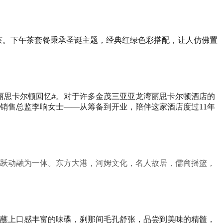
茶。下午茶套餐秉承圣诞主题，经典红绿色彩搭配，让人仿佛置
丽思卡尔顿回忆#。对于许多金茂三亚亚龙湾丽思卡尔顿酒店的
销售总监李响女士——从筹备到开业，陪伴这家酒店度过11年
跃动融为一体。东方大港，河姆文化，名人故居，儒商摇篮，
蘸上口感丰富的味碟，刹那间毛孔舒张，品尝到美味的精髓，