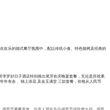
在欢乐的德式餐厅氛围中，配以传统小食、特色烧烤及经典的
圳马哥孛罗好日子酒店特别推出尾牙欢庆晚宴套餐，无论是庆祝累
年有余 、锦上添花 及金玉满堂 三款套餐，价格从人民币
挚爱。感恩节饕餮美食，与亲人朋友共品感恩节传统烤火鸡，感恩