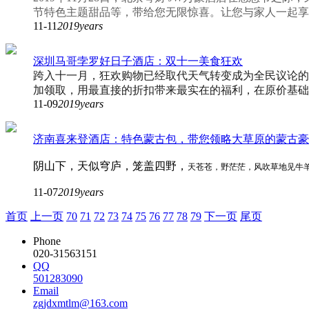
节特色主题甜品等，带给您无限惊喜。让您与家人一起享
11-11
2019years
深圳马哥孛罗好日子酒店：双十一美食狂欢
跨入十一月，狂欢购物已经取代天气转变成为全民议论的
加领取，用最直接的折扣带来最实在的福利，在原价基础
11-09
2019years
济南喜来登酒店：特色蒙古包，带您领略大草原的蒙古豪
阴山下，天似穹庐，笼盖四野，
天苍苍，野茫茫，风吹草地见牛
11-07
2019years
首页
上一页
70
71
72
73
74
75
76
77
78
79
下一页
尾页
Phone
020-31563151
QQ
501283090
Email
zgjdxmtlm@163.com