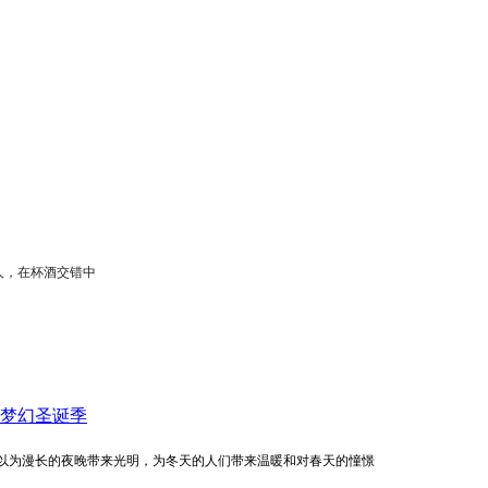
人，
在杯酒交错中
梦幻圣诞季
以为漫长的夜晚带来光明，
为冬天的人们带来温暖和对春天的憧憬