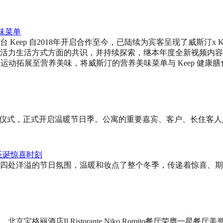
味菜单
Keep 自2018年开启合作至今，已陆续为宾客呈现了威斯汀x
活力生活方式方面的共识，并持续探索，继本年度全新视频内容登陆威
作从活力运动拓展至营养美味，将威斯汀的营养美味菜单与 Keep
点灯仪式，正式开启温暖节日季。公寓的重要嘉宾、客户、长住客
圣诞惊喜时刻
季。四处洋溢的节日氛围，温暖和妆点了整个冬季，传递着惊喜、
丽酒店Il Ristorante Niko Romito餐厅荣膺一星餐厅美