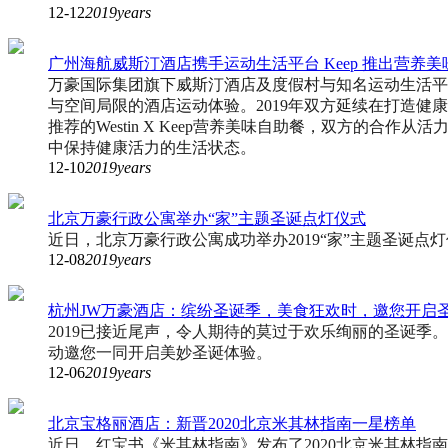
12-12
2019years
广州海航威斯汀酒店携手运动生活平台 Keep 推出营养美
万豪国际集团旗下威斯汀酒店及度假村与知名运动生活平台 
与空间局限的酒店运动体验。2019年双方延续在打造健康
推荐的Westin X Keep营养美味自助餐，双方的合
中保持健康活力的生活状态。
12-10
2019years
北京万豪行政公寓举办“家”主题圣诞点灯仪式
近日，北京万豪行政公寓成功举办2019“家”主题圣诞
12-08
2019years
杭州JW万豪酒店：缤纷圣诞季，美食狂欢时，邀您开启
2019已接近尾声，令人期待的莫过于欢乐绚丽的圣诞
动邀您一同开启美妙圣诞体验。
12-06
2019years
北京宝格丽酒店：新晋2020北京米其林指南一星榜单
近日，红宝书《米其林指南》发布了2020北京米其林指南。北京宝格