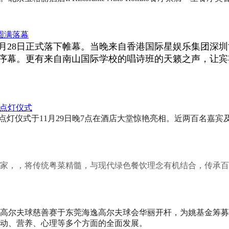
式圆满落幕
11月28日正式落下帷幕。当晚来自香港国际星娱乐集团
序幕。更有来自南山国际学校的唱诗班的天籁之声，让宾
诞点灯仪式
年圣诞点灯仪式于11月29日晚7点在酒店大堂惊艳亮相。近两百名
家，，将传统粤菜精髓，与现代绿色餐饮理念有机结合，传承百
南区高尔夫球慈善赛于东莞海逸高尔夫球会华丽开杆，为姚基金筹
动、营养、心理等多个方面的全面发展。