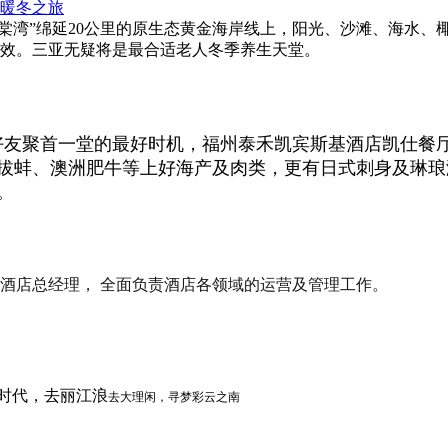
暖冬之旅
棠湾”绵延20公里的原生态黄金海岸线上，阳光、沙滩、海水、椰
效。三亚无疑将是最合适老人冬季养生天堂。
好友聚首一堂的最好时机，福州泰禾凯宾斯基酒店凯仕餐
拔蚌、澳洲肥牛等上好海产及肉类，更有日式刺身及琳琅
。
酒店总经理， 全面负责酒店各领域的运营及管理工作。
新时代，去丽江浪
去大理闲，寻梦彩云之南