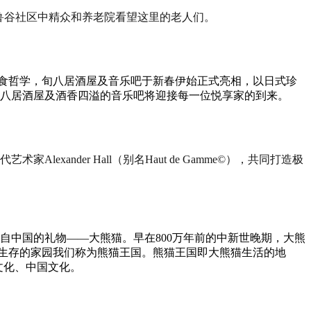
往鲁谷社区中精众和养老院看望这里的老人们。
的美食哲学，旬八居酒屋及音乐吧于新春伊始正式亮相，以日式珍
八居酒屋及酒香四溢的音乐吧将迎接每一位悦享家的到来。
nder Hall（别名Haut de Gamme©），共同打造极
自中国的礼物——大熊猫。早在800万年前的中新世晚期，大熊
以生存的家园我们称为熊猫王国。熊猫王国即大熊猫生活的地
文化、中国文化。