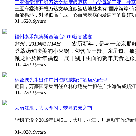
三亚海棠湾开维万达文华度假酒店：与父母游三亚，共享
三亚海棠湾开维万达文华度假酒店地处素有“国家海岸•海
血液循环，对降低高血压、心血管疾病的发病率的良好功
01-16
2019years
福州泰禾凯宾斯基酒店2019新春盛宴
——农历新年，是与一众亲朋
福州，2019年1月14日
荟萃汤鲜味美的小火锅，包含帝王蟹、东星斑、象
顿龙虾及新年福包，展开别开生面的贺年美食之旅
01-14
2019years
林啟聰先生出任广州海航威斯汀酒店总经理
近日，万豪国际集团任命林啟聰先生担任广州海航威斯汀
01-12
2019years
去丽江浪，去大理闲，梦寻彩云之南
坐稳了没？2019年1月5日，大理 . 丽江，开启动车旅游
01-10
2019years