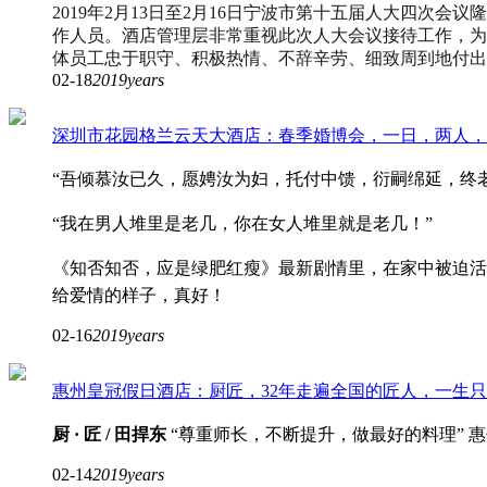
2019年2月13日至2月16日宁波市第十五届人大四
作人员。酒店管理层非常重视此次人大会议接待工作，为
体员工忠于职守、积极热情、不辞辛劳、细致周到地付出
02-18
2019years
深圳市花园格兰云天大酒店：春季婚博会，一日，两人，
“吾倾慕汝已久，愿娉汝为妇，托付中馈，衍嗣绵延，终
“我在男人堆里是老几，你在女人堆里就是老几！”
《知否知否，应是绿肥红瘦》最新剧情里，在家中被迫活
给爱情的样子，真好！
02-16
2019years
惠州皇冠假日酒店：厨匠，32年走遍全国的匠人，一生
厨 · 匠 / 田捍东
“尊重师长，不断提升，做最好的料理” 
02-14
2019years