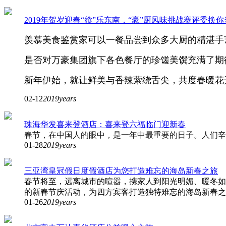
2019年贺岁迎春“飨”乐东南，“豪”厨风味挑战赛评委换
羡慕美食鉴赏家可以一餐品尝到众多大厨的精湛手
是否对万豪集团旗下各色餐厅的珍馐美馔充满了期
新年伊始，就让鲜美与香辣萦绕舌尖，共度春暖花
02-12
2019years
珠海华发喜来登酒店：喜来登六福临门迎新春
春节，在中国人的眼中，是一年中最重要的日子。人们辛
01-28
2019years
三亚湾皇冠假日度假酒店为您打造难忘的海岛新春之旅
春节将至，远离城市的喧嚣，携家人到阳光明媚、暖冬如
的新春节庆活动，为四方宾客打造独特难忘的海岛新春之
01-26
2019years