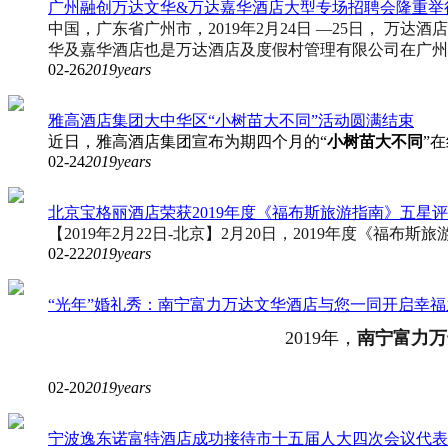
广州融创万达文华&万达嘉华酒店大型专场招聘会隆重举
中国，广东省广州市，2019年2月24日 —25日
， 万达酒
华及嘉华酒店也是万达酒店及度假村管理有限公司在广州
02-26
2019years
雅高酒店集团大中华区“小树苗大不同”活动圆满结束
近日，雅高酒店集团宣布为期四个月的“
小树苗大不同
”
02-24
2019years
北京宝格丽酒店荣获2019年度《福布斯旅游指南》五星
【2019年2月22日-北京】2月20日，2019年度《
02-22
2019years
“光年”婚礼秀：南宁富力万达文华酒店与您一同开启幸福
2019年，
南宁富力万
02-20
2019years
宁波逸东诺富特酒店成功接待市十五届人大四次会议代表