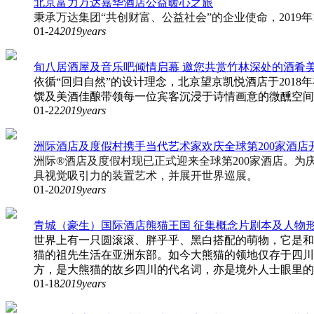
北京富力万达嘉华酒店公益暖心之旅
秉承万达集团“共创财富、公益社会”的企业使命，201
01-24
2019years
旬八居酒屋及音乐吧倾情启幕 邀您共赏竹林深处的酒肴
依循“回归自然”的设计理念，北京望京凯悦酒店于201
馔及美酒佳酿带领每一位宾客沉浸于诗情画意的微醺空间
01-22
2019years
洲际酒店及度假村携手当代艺术家欢庆全球第200家酒店
洲际®酒店及度假村现已正式迎来全球第200家酒店。为庆祝这一
具视觉吸引力的装置艺术，并展开世界巡展。
01-20
2019years
青城（豪生）国际酒店熊猫王国 征集概念片剧本及人物
世界上有一只圆滚滚、胖乎乎、黑白搭配的萌物，它是和
猫的祖先生活在亚洲东部。如今大熊猫的领地仅存于四川
方，是大熊猫的故乡四川的代名词，亦是境外人士眼里的
01-18
2019years