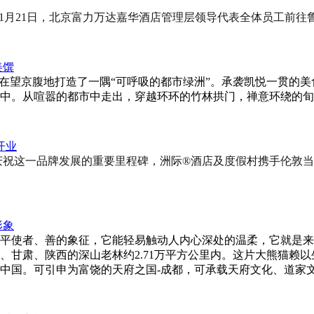
9年1月21日，北京富力万达嘉华酒店管理层领导代表全体员工前
美馔
8年在望京腹地打造了一隅“可呼吸的都市绿洲”。承袭凯悦一贯
中。从喧嚣的都市中走出，穿越环环的竹林拱门，禅意环绕的旬
开业
品牌发展的重要里程碑，洲际®酒店及度假村携手伦敦当代艺术家Alexa
形象
平使者、善的象征，它能轻易触动人内心深处的温柔，它就是来
、甘肃、陕西的深山老林约2.71万平方公里内。这片大熊猫赖
中国。可引申为富饶的天府之国-成都，可承载天府文化、道家