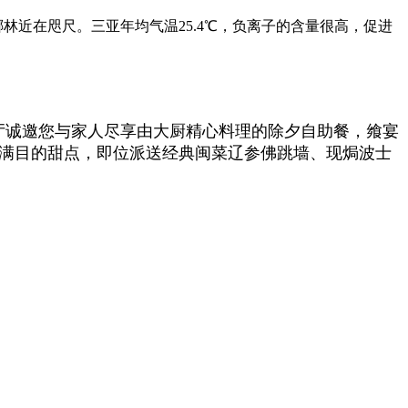
林近在咫尺。三亚年均气温25.4℃，负离子的含量很高，促进
厅诚邀您与家人尽享由大厨精心料理的除夕自助餐，飨宴
满目的甜点，即位派送经典闽菜辽参佛跳墙、现焗波士