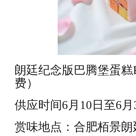
朗廷纪念版巴腾堡蛋糕RM
费）
供应时间6月10日至6月
赏味地点：合肥栢景朗