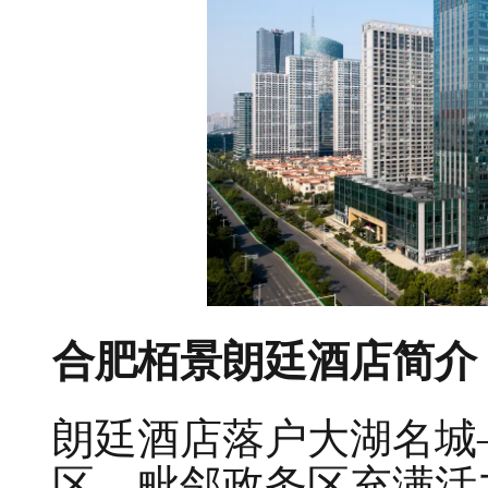
合肥栢景朗廷酒店简介
朗廷酒店落户大湖名城
区，毗邻政务区充满活