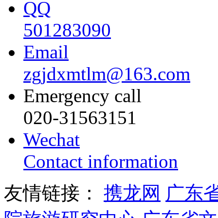
QQ
501283090
Email
zgjdxmtlm@163.com
Emergency call
020-31563151
Wechat
Contact information
友情链接：
携龙网
广东