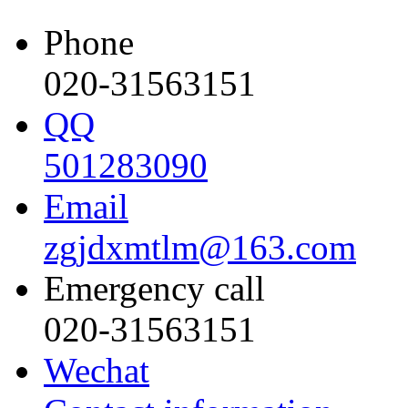
Phone
020-31563151
QQ
501283090
Email
zgjdxmtlm@163.com
Emergency call
020-31563151
Wechat